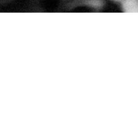
Événements
Privatisation des ateliers
Tous les cours de cuisine programmés (gyozas, sushis
et bento box)
sont ouverts à des groupes mixtes
.
Il est également possible d’organiser une
session
privatisée
à une autre date,
à partir de 6 participants
.
Dans ce cas, il vous suffit de nous envoyer un e-mail à
l’adresse suivante:
banzai.brussels@gmail.com
.