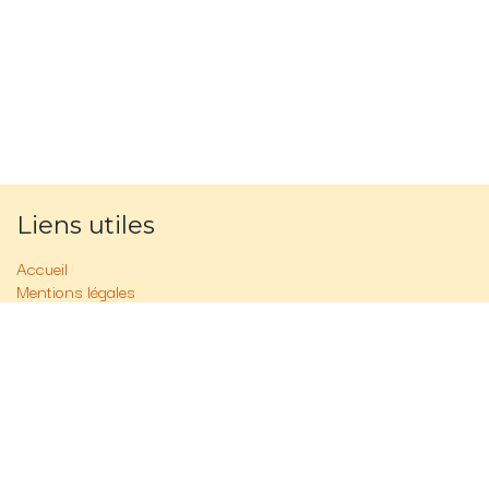
Liens utiles
Accueil
Mentions légales
Politique vie privée
FAQ
Contactez-nous
À propos de nous