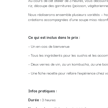
Au cours de cet atelier de 3 heures, vous découvr
riz, découpe des garnitures (poisson, végétariennes
Nous réaliserons ensemble plusieurs variétés — hos
créations accompagnées d’une soupe miso récon
Ce qui est inclus dans le prix :
– Un en-cas de bienvenue
– Tous les ingrédients pour les sushis et les ac
– Deux verres de vin,
ou
un kombucha,
ou
une bo
– Une fiche recette pour refaire l’expérience chez 
Infos pratiques :
Durée :
3 heures