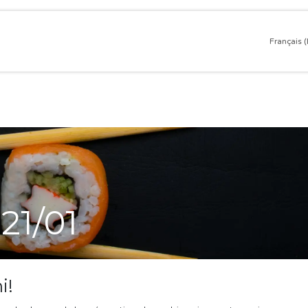
ine
Traiteur et chef à domicile
Galerie
Blog
Français 
 21/01
i!