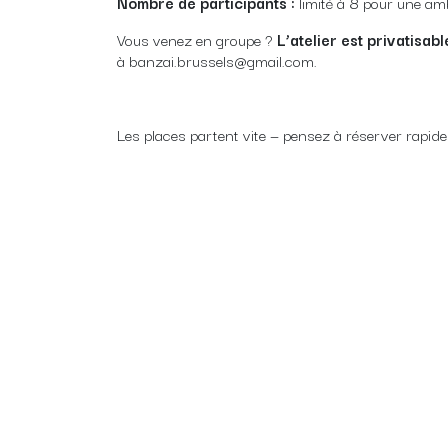
Nombre de participants :
limité à 8 pour une amb
Vous venez en groupe ?
L’atelier est privatisa
à banzai.brussels@gmail.com.
Les places partent vite — pensez à réserver rapid