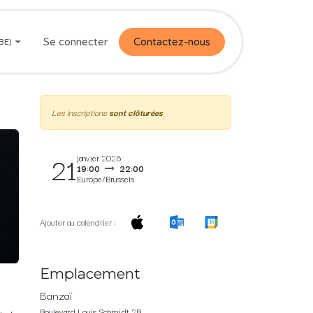
Se connecter
Contactez-nous
(BE)
Les inscriptions
sont clôturées
21
janvier 2026
19:00
22:00
Europe/Brussels
Ajouter au calendrier :
Emplacement
Banzaï
Boulevard Louis Schmidt 2B