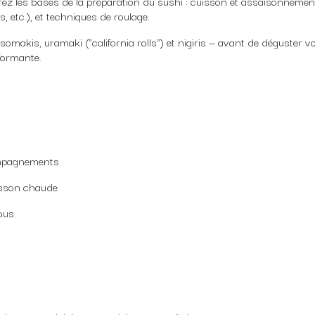
irez les bases de la préparation du sushi : cuisson et assaisonnemen
, etc.), et techniques de roulage.
omakis, uramaki ("california rolls") et nigiris — avant de déguster v
formante.
compagnements
isson chaude
vous