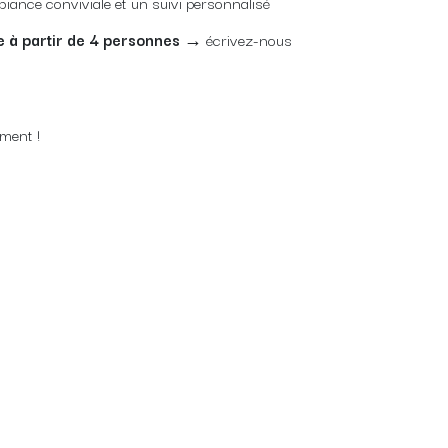
iance conviviale et un suivi personnalisé
ble à partir de 4 personnes →
écrivez-nous
ement !