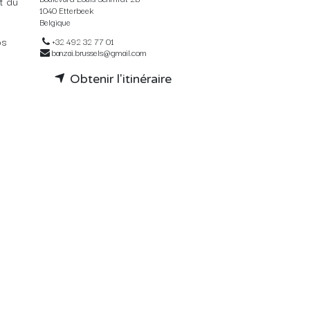
t du
1040 Etterbeek
Belgique
os
+32 492 32 77 01
banzai.brussels@gmail.com
Obtenir l'itinéraire