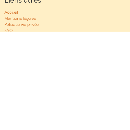
Liens utiles
Accueil
Mentions légales
Politique vie privée
FAQ
Contactez-nous
À propos de nous
Chez Banzaï, nous proposons des expériences culinaires
uniques à Bruxelles, autour d’une cuisine maison généreuse,
joyeuse et pleine de goût.
Cours de cuisine, expériences de chef à domicile et service
traiteur : chaque proposition est pensée pour créer du lien,
éveiller les papilles et faire du repas un véritable moment à
vivre.