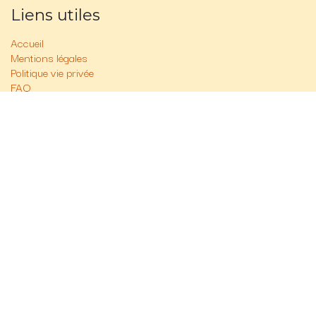
Liens utiles
Accueil
Mentions légales
Politique vie privée
FAQ
Contactez-nous
À propos de nous
Chez Banzaï, nous proposons des expériences culinaires
uniques à Bruxelles, autour d’une cuisine maison généreuse,
joyeuse et pleine de goût.
Cours de cuisine, expériences de chef à domicile et service
traiteur : chaque proposition est pensée pour créer du lien,
éveiller les papilles et faire du repas un véritable moment à
vivre.