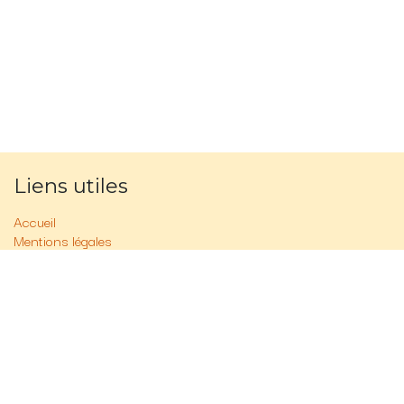
Liens utiles
Accueil
Mentions légales
Politique vie privée
FAQ
Contactez-nous
À propos de nous