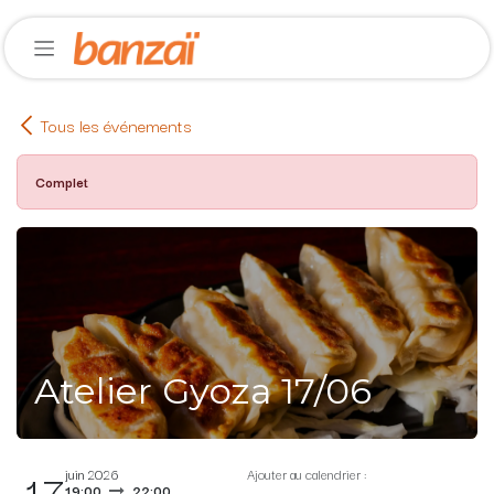
Se rendre au contenu
Tous les événements
Complet
Atelier Gyoza 17/06
17
juin 2026
Ajouter au calendrier :
19:00
22:00