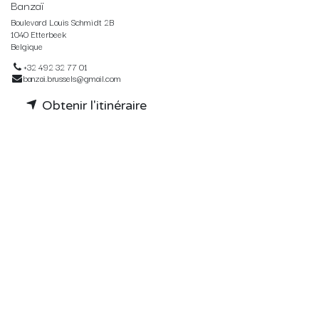
Banzaï
Boulevard Louis Schmidt 2B
1040 Etterbeek
Belgique
+32 492 32 77 01
banzai.brussels@gmail.com
Obtenir l'itinéraire